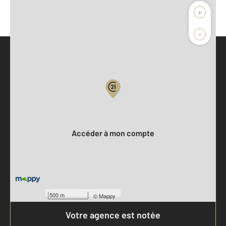
+
-
Parlons de vous, parlons biens
Votre compte :
Accéder à mon compte
500 m
©
Mappy
Votre agence est notée