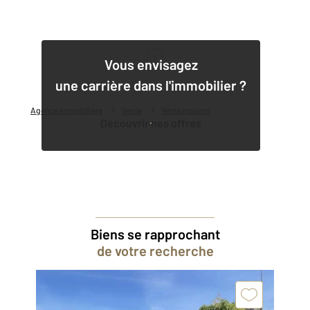
1
Vous envisagez
une carrière dans l'immobilier ?
Agence immobilière
Vente
Vente maison
Découvrir nos offres
Biens se rapprochant
de votre recherche