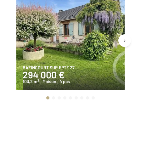
BAZINCOURT SUR EPTE 27
GI
294 000 €
5
2
103,2 m
, Maison
, 4 pcs
29