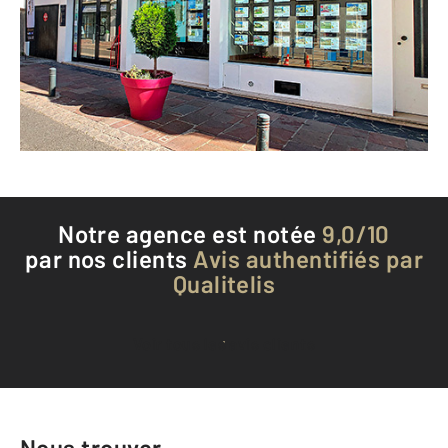
GISORS - 27140
Envoyer un message
Téléphoner à l'agence
Notre agence est notée
9,0/10
par nos clients
Avis authentifiés par
Qualitelis
Voir tous les avis clients
Nous trouver