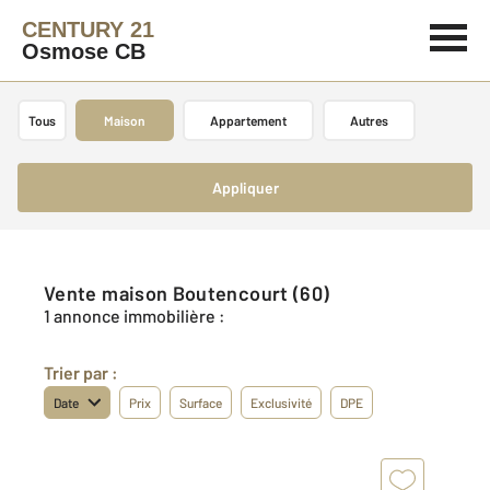
CENTURY 21
Osmose CB
Tous
Maison
Appartement
Autres
Appliquer
Vente maison Boutencourt (60)
1 annonce immobilière :
Trier par :
Date
Prix
Surface
Exclusivité
DPE