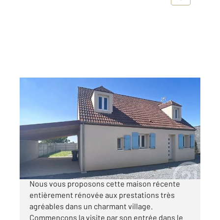
BOUTENCOURT 60
2
94 m
, 4 pièces
Ref : 677247
Maison à vendre
240 000 €
Secteur très proche de CHAUMONT EN VEXIN.
Nous vous proposons cette maison récente
entièrement rénovée aux prestations très
agréables dans un charmant village.
Commençons la visite par son entrée dans le