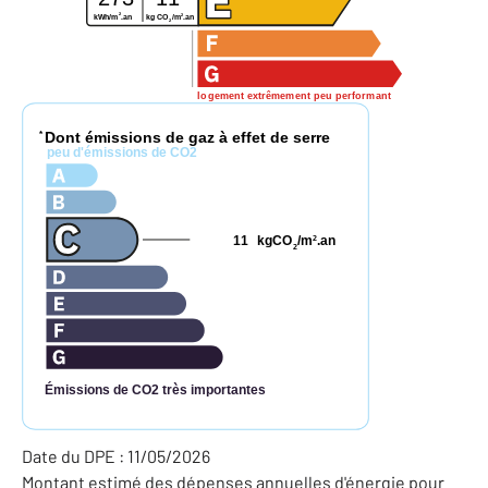
2
2
kg CO
/m
.an
kWh/m
.an
2
logement extrêmement peu performant
Dont émissions de gaz à effet de serre
*
peu d'émissions de CO2
11
kgCO
/m
.an
2
2
Émissions de CO2 très importantes
Date du DPE : 11/05/2026
Montant estimé des dépenses annuelles d'énergie pour