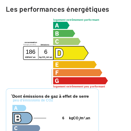
Les performances énergétiques
logement extrêmement performant
consommation
(énergie primaire)
émissions
186
6
2
2
kWh/m
.an
kg CO
/m
.an
2
logement extrêmement peu performant
Dont émissions de gaz à effet de serre
*
peu d'émissions de CO2
6
kgCO
/m
.an
2
2