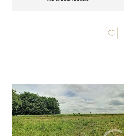
GISORS 27
2
654 m
Ref : 676310
Terrain à vendre
58 900 €