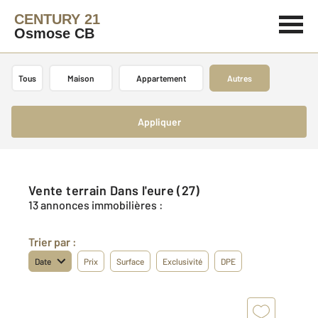
CENTURY 21
Osmose CB
Tous
Maison
Appartement
Autres
Appliquer
Vente terrain Dans l'eure (27)
13 annonces immobilières :
Trier par :
Date
Prix
Surface
Exclusivité
DPE