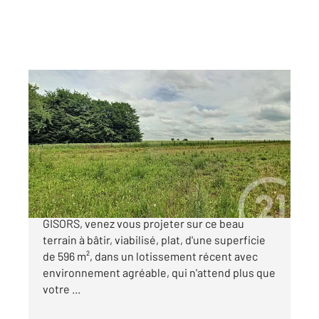
GISORS 27
2
596 m
Ref : 676307
Terrain à vendre
53 900 €
Situé dans un charmant village, à 15 minutes de
GISORS, venez vous projeter sur ce beau
terrain à bâtir, viabilisé, plat, d'une superficie
de 596 m², dans un lotissement récent avec
environnement agréable, qui n'attend plus que
votre ...