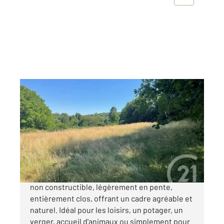
MESNIL SOUS VIENNE 27
2
3720 m
Ref : 677639
Terrain à vendre
16 000 €
Terrain de loisirs, belle opportunité ! Terrain
non constructible, légèrement en pente,
entièrement clos, offrant un cadre agréable et
naturel. Idéal pour les loisirs, un potager, un
verger, accueil d'animaux ou simplement pour