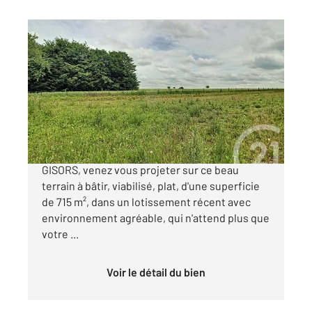
GISORS 27
2
715 m
Ref : 676309
Terrain à vendre
63 900 €
Situé dans un charmant village, à 15 minutes de
GISORS, venez vous projeter sur ce beau
terrain à bâtir, viabilisé, plat, d'une superficie
de 715 m², dans un lotissement récent avec
environnement agréable, qui n'attend plus que
votre ...
Voir le détail du bien