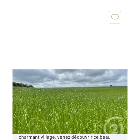
GISORS 27
2
709 m
Ref : 677429
Terrain à vendre
45 000 €
Situé à seulement 10 kms de GISORS, dans
charmant village, venez découvrir ce beau