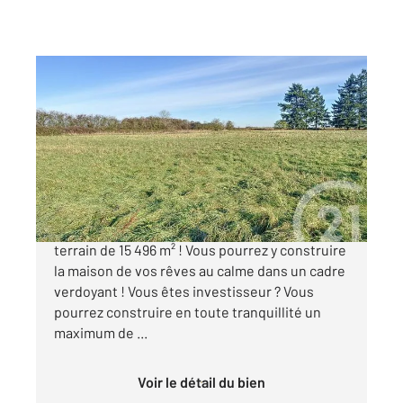
MAINNEVILLE 27
2
15496 m
Ref : 677513
Terrain à vendre
195 000 €
Envie d'espace ? Venez profiter de ce superbe
terrain de 15 496 m² ! Vous pourrez y construire
la maison de vos rêves au calme dans un cadre
verdoyant ! Vous êtes investisseur ? Vous
pourrez construire en toute tranquillité un
maximum de ...
Voir le détail du bien