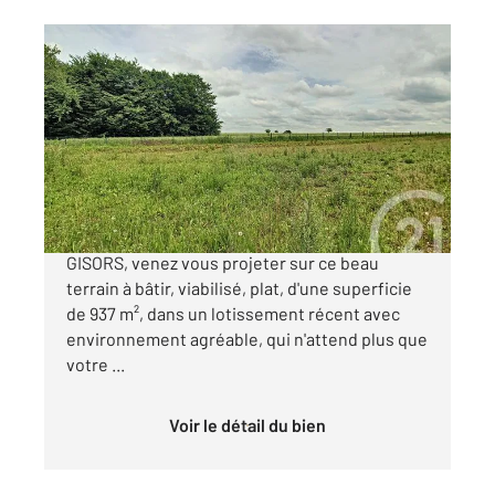
GISORS 27
2
937 m
Ref : 676308
Terrain à vendre
84 560 €
Situé dans un charmant village, à 15 minutes de
GISORS, venez vous projeter sur ce beau
terrain à bâtir, viabilisé, plat, d'une superficie
de 937 m², dans un lotissement récent avec
environnement agréable, qui n'attend plus que
votre ...
Voir le détail du bien