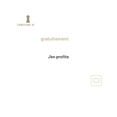
Prenez un temps d'avance sur le marché
en profitant
gratuitement
des Ventes
Privées CENTURY 21.
J'en profite