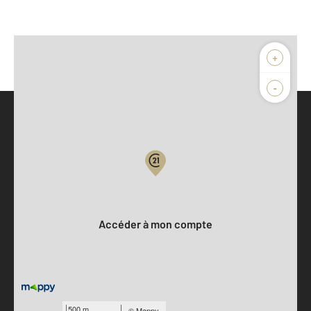
+
-
Parlons de vous, parlons biens
Votre compte :
Accéder à mon compte
500 m
©
Mappy