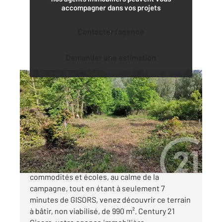
accompagner dans vos projets
Contacter l'agence
Demander une estimation
GISORS 27
2
990 m
Ref : 676983
Terrain à vendre
48 000 €
Situé dans un village recherché avec
commodités et écoles, au calme de la
campagne, tout en étant à seulement 7
minutes de GISORS, venez découvrir ce terrain
à bâtir, non viabilisé, de 990 m². Century 21