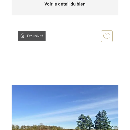
Voir le détail du bien
Exclusivité
GISORS 27
2
3431 m
Ref : 677234
Terrain à vendre
59 500 €