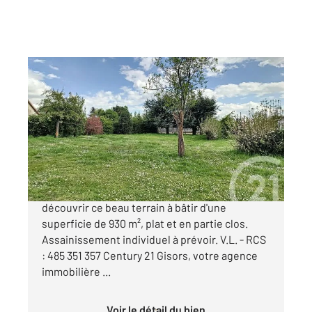
GISORS 27
2
935 m
Ref : 676571
Terrain à vendre
70 000 €
A seulement 15 minutes de GISORS - Venez
découvrir ce beau terrain à bâtir d'une
superficie de 930 m², plat et en partie clos.
Assainissement individuel à prévoir. V.L. - RCS
: 485 351 357 Century 21 Gisors, votre agence
immobilière ...
Voir le détail du bien