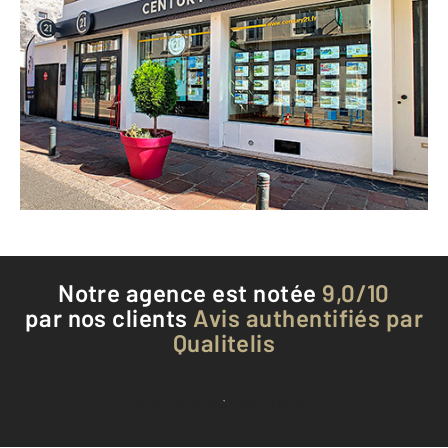
CENTURY 21 Osmose CB
22 rue Cappeville
GISORS - 27140
Envoyer un message
Téléphoner à l'agence
Notre agence est notée
9,0/10
par nos clients
Avis authentifiés par
Qualitelis
Voir tous les avis clients