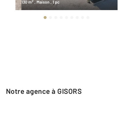
2
130 m
, Maison
, 1 pc
14
Notre agence à GISORS