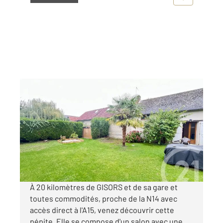
VEXIN SUR EPTE 27
2
59 m
, 3 pièces
Ref : 677528
Maison à vendre
187 000 €
Visiter le site dédié
À 20 kilomètres de GISORS et de sa gare et
toutes commodités, proche de la N14 avec
accès direct à l'A15, venez découvrir cette
pépite. Elle se compose d'un salon avec une