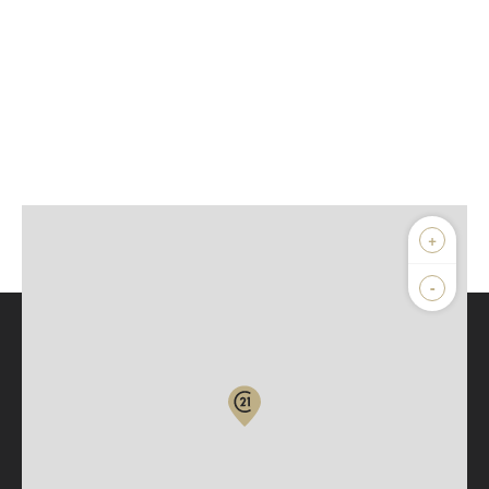
+
-
Parlons de vous, parlons biens
Votre compte :