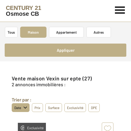
CENTURY 21
Osmose CB
Tous
Maison
Appartement
Autres
Appliquer
Vente maison Vexin sur epte (27)
2 annonces immobilières :
Trier par :
Date
Prix
Surface
Exclusivité
DPE
Exclusivité