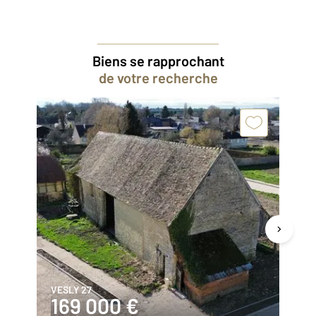
Biens se rapprochant
de votre recherche
VESLY 27
VE
169 000 €
1