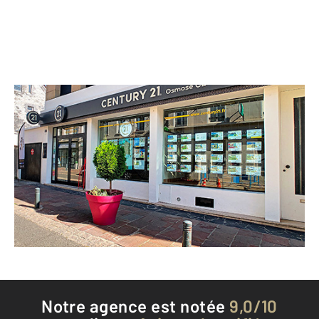
CENTURY 21 Osmose CB
22 rue Cappeville
GISORS - 27140
Envoyer un message
Téléphoner à l'agence
Notre agence est notée
9,0/10