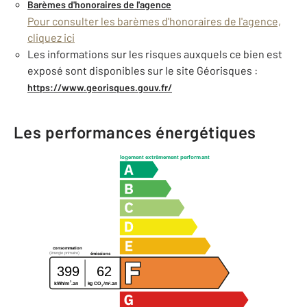
Barèmes d'honoraires de l'agence
Pour consulter les barèmes d'honoraires de l'agence,
cliquez ici
Les informations sur les risques auxquels ce bien est
exposé sont disponibles sur le site Géorisques :
https://www.georisques.gouv.fr/
Les performances énergétiques
logement extrêmement performant
consommation
(énergie primaire)
émissions
399
62
2
2
kWh/m
.an
kg CO
/m
.an
2