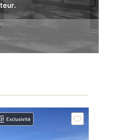
teur.
e
Exclusivité