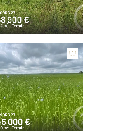
ISORS 27
58 900 €
2
54 m
, Terrain
ISORS 27
45 000 €
2
09 m
, Terrain