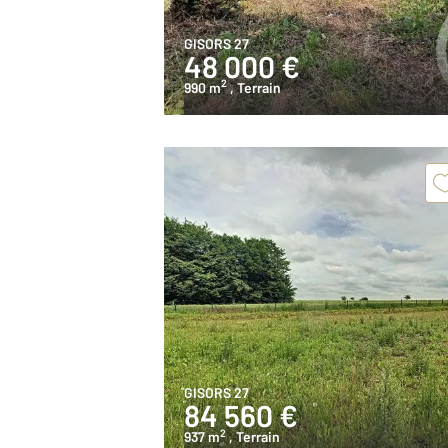
GISORS 27
48 000 €
2
990 m
, Terrain
GISORS 27
84 560 €
2
937 m
, Terrain