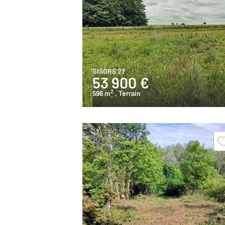
GISORS 27
53 900 €
2
596 m
, Terrain