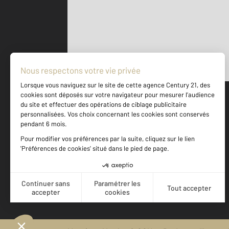
Parlons de vous, parlons biens
500 m
©
Mappy
Votre agence est notée
Achat
Location
Vente
Gestion
9,0
/
10
9,4/10