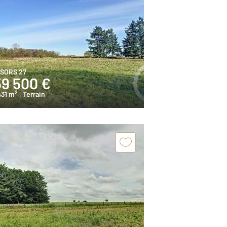
ISORS 27
59 500 €
2
431 m
, Terrain