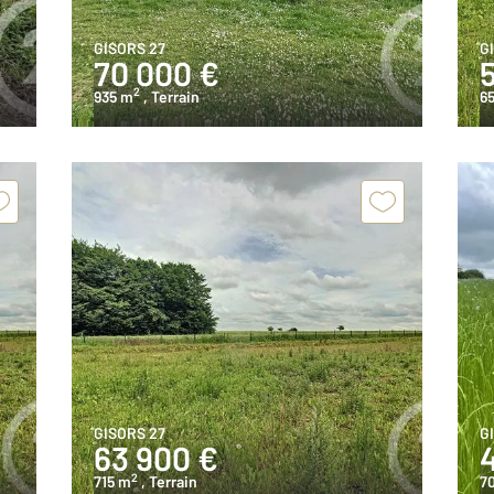
GISORS 27
G
70 000 €
2
935 m
, Terrain
6
GISORS 27
G
63 900 €
2
715 m
, Terrain
7