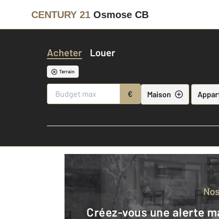
CENTURY 21
Osmose CB
Acheter
Louer
Terrain
€
Maison
Appar
No
Créez-vous une alerte mail pour être averti quand une annonce est en ligne et consultez la