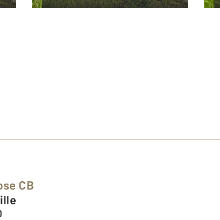
ose CB
ille
0