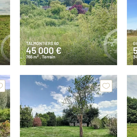
TALMONTIERS 60
G
45 000 €
2
766 m
, Terrain
3