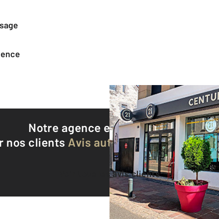
ssage
agence
Notre agence est notée
9,0/10
r nos clients
Avis authentifiés par Qualite
Voir tous les avis clients