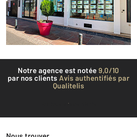
GISORS - 27140
Envoyer un message
Téléphoner à l'agence
Notre agence est notée
9,0/10
par nos clients
Avis authentifiés par
Qualitelis
Voir tous les avis clients
Nous trouver