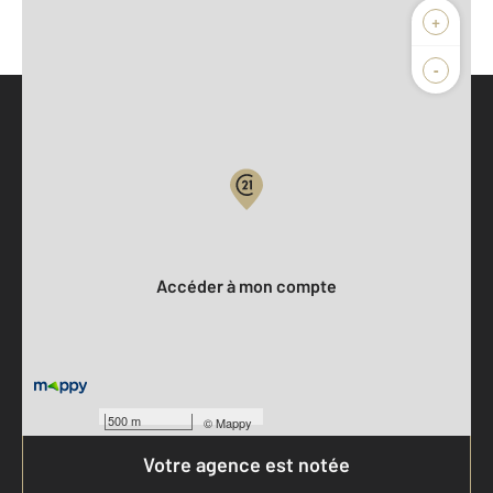
+
-
Parlons de vous, parlons biens
Votre compte :
Accéder à mon compte
500 m
©
Mappy
Votre agence est notée