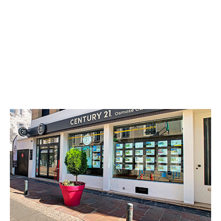
CENTURY 21 Osmose CB
22 rue Cappeville
GISORS - 27140
Envoyer un message
Téléphoner à l'agence